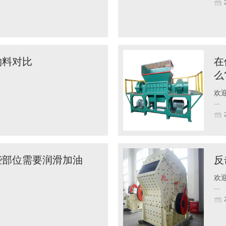
物料对比
在
么
欢迎
…
些部位需要润滑加油
反
欢迎
…