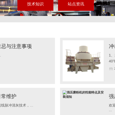
技术知识
站点资讯
禁忌与注意事项
冲
…
1
40
日常维护
强
离线脉冲清灰技术，…
欢迎
…