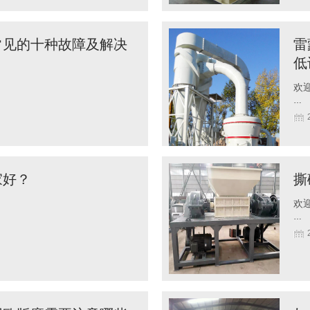
常见的十种故障及解决
雷
低
欢迎
…
家好？
撕
欢迎
…